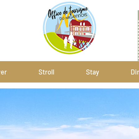
ver
Stroll
Stay
Di